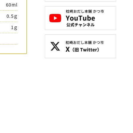
60ml
0.5ｇ
1ｇ