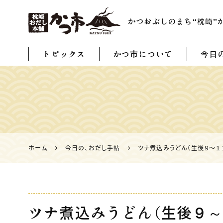
かつおぶしのまち“枕崎”
「だし」のこと
トピックス
かつ市について
今日
なら 枕崎お
だし本舗かつ
市
ホーム
今日の、おだし手帖
ツナ煮込みうどん（生後９～１
ツナ煮込みうどん（生後９～