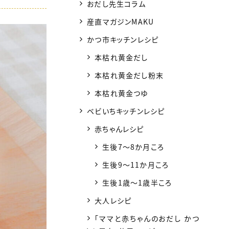
おだし先生コラム
産直マガジンMAKU
かつ市キッチンレシピ
本枯れ黄金だし
本枯れ黄金だし粉末
本枯れ黄金つゆ
ベビいちキッチンレシピ
赤ちゃんレシピ
生後7〜8か月ころ
生後9〜11か月ころ
生後1歳〜1歳半ころ
大人レシピ
「ママと赤ちゃんのおだし かつ