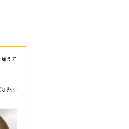
を加えて
ど加熱す