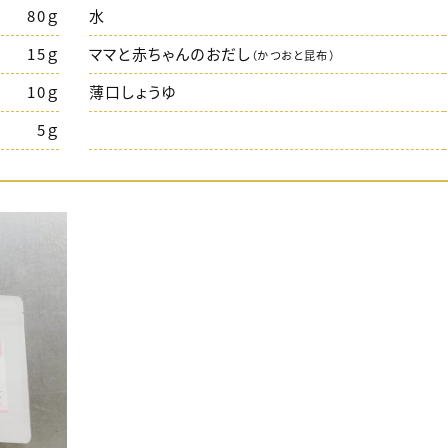
80ｇ
水
15ｇ
ママと赤ちゃんのおだし
（かつおと昆布）
10ｇ
薄口しょうゆ
5ｇ