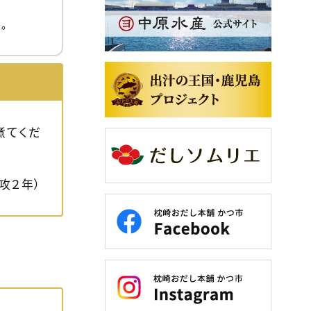
。
煮てくだ
攻２年）