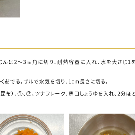
じんは2～3㎜角に切り、耐熱容器に入れ、水を大さじ1
く茹でる。ザルで水気を切り、1cm長さに切る。
昆布）、①、②、ツナフレーク、薄口しょうゆを入れ、2分ほ