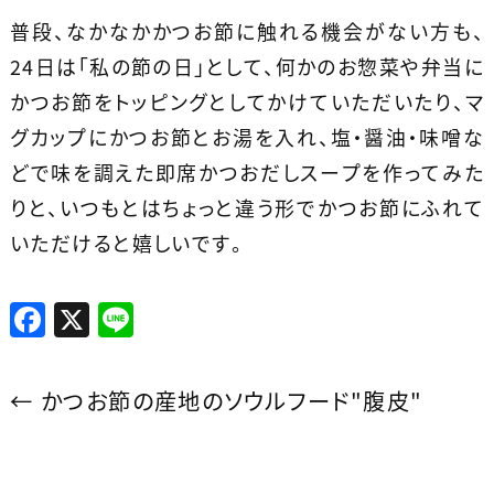
普段、なかなかかつお節に触れる機会がない方も、
24日は「私の節の日」として、何かのお惣菜や弁当に
かつお節をトッピングとしてかけていただいたり、マ
グカップにかつお節とお湯を入れ、塩・醤油・味噌な
どで味を調えた即席かつおだしスープを作ってみた
りと、いつもとはちょっと違う形でかつお節にふれて
いただけると嬉しいです。
F
X
Li
a
n
c
e
←
かつお節の産地のソウルフード"腹皮"
e
b