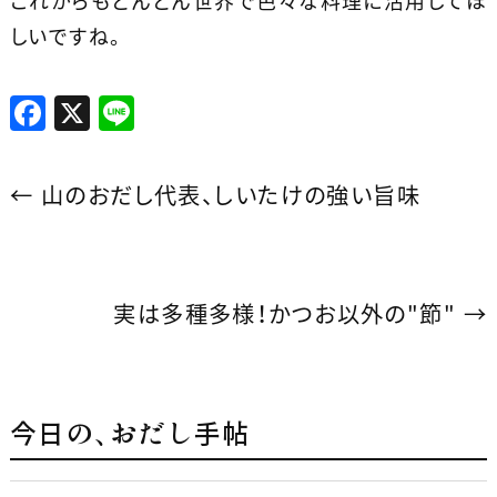
これからもどんどん世界で色々な料理に活用してほ
しいですね。
F
X
Li
a
n
c
e
←
山のおだし代表、しいたけの強い旨味
e
b
o
実は多種多様！かつお以外の"節"
→
o
k
今日の、おだし手帖