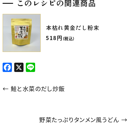
このレシピの関連商品
本枯れ黄金だし粉末
518
円
（税込）
F
X
Li
a
n
c
e
←
鮭と水菜のだし炒飯
e
b
o
野菜たっぷりタンメン風うどん
→
o